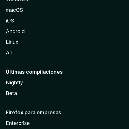
o
macOS
z
iOS
i
l
Android
l
Linux
a
All
Últimas compilaciones
Nightly
Beta
Firefox para empresas
Enterprise