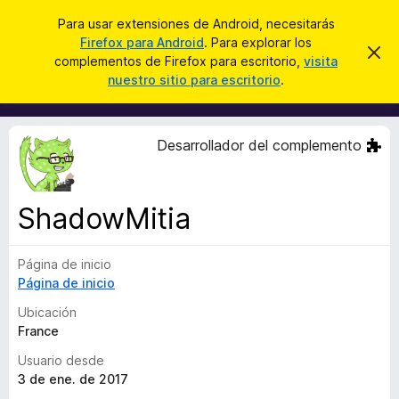
B
Conectarse
Para usar extensiones de Android, necesitarás
u
Firefox para Android
. Para explorar los
B
I
s
complementos de Firefox para escritorio,
visita
g
u
nuestro sitio para escritorio
.
n
c
s
o
a
r
c
a
r
a
r
Desarrollador del complemento
e
d
s
o
t
e
r
a
ShadowMitia
d
v
i
e
s
Página de inicio
c
o
Página de inicio
o
m
Ubicación
p
France
l
Usuario desde
e
3 de ene. de 2017
m