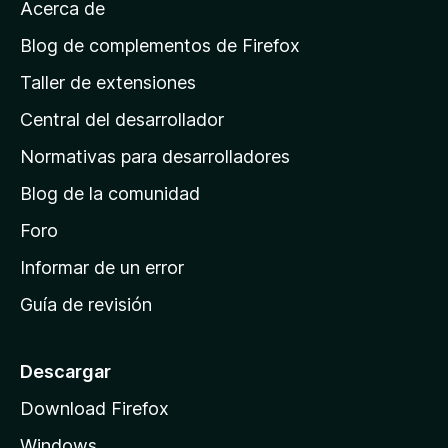
v
Acerca de
c
p
a
i
á
l
Blog de complementos de Firefox
o
o
g
n
Taller de extensiones
r
e
i
a
s
Central del desarrollador
n
c
i
a
Normativas para desarrolladores
o
d
n
Blog de la comunidad
e
e
i
Foro
s
n
Informar de un error
i
Guía de revisión
c
i
o
Descargar
d
Download Firefox
e
Windows
M