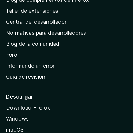
g
Taller de extensiones
i
Central del desarrollador
n
a
Normativas para desarrolladores
d
Blog de la comunidad
e
i
Foro
n
Informar de un error
i
Guía de revisión
c
i
o
Descargar
d
Download Firefox
e
Windows
M
o
macOS