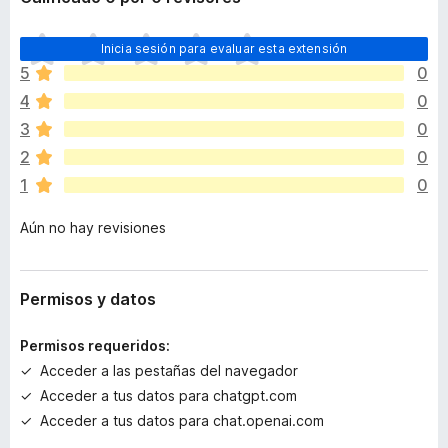
T
Inicia sesión para evaluar esta extensión
o
5
0
d
4
0
a
v
3
0
í
2
0
a
1
0
n
o
Aún no hay revisiones
h
a
y
v
Permisos y datos
a
l
Permisos requeridos:
o
Acceder a las pestañas del navegador
r
Acceder a tus datos para chatgpt.com
a
c
Acceder a tus datos para chat.openai.com
i