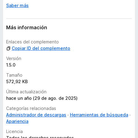
o
Saber más
n
e
s
Más información
Enlaces del complemento
Copiar ID del complemento
Versión
1.5.0
Tamaño
572,92 KB
Última actualización
hace un año (29 de ago. de 2025)
Categorías relacionadas
Administrador de descargas
Herramientas de búsqueda
Apariencia
Licencia
Todos los derechos reservados