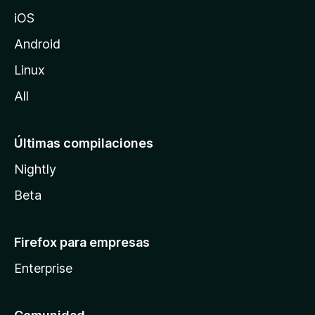
z
iOS
i
l
Android
l
Linux
a
All
Últimas compilaciones
Nightly
Beta
Firefox para empresas
Enterprise