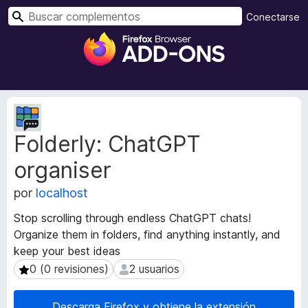
B
Conectarse
u
B
s
u
c
s
a
c
r
a
M
d
e
Folderly: ChatGPT
t
o
a
r
organiser
d
d
a
e
por
localhost
t
c
a
Stop scrolling through endless ChatGPT chats!
o
d
Organize them in folders, find anything instantly, and
m
e
keep your best ideas
l
p
a
0 (0 revisiones)
2 usuarios
0 (0 revisiones)
2 usuarios
l
e
e
x
m
Descarga Firefox y obtiene la extensión