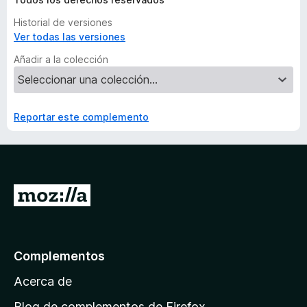
Historial de versiones
Ver todas las versiones
Añadir a la colección
Reportar este complemento
I
r
a
l
Complementos
a
Acerca de
p
á
Blog de complementos de Firefox