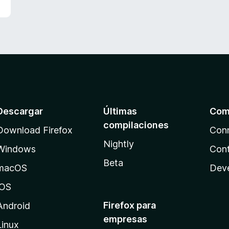
n
5
d
e
5
Descargar
Últimas
Com
compilaciones
Download Firefox
Con
Nightly
Windows
Cont
Beta
macOS
Dev
iOS
Firefox para
Android
empresas
Linux