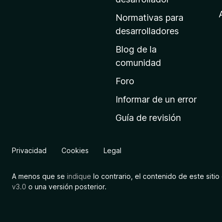
A
d
Normativas para
n
e
desarrolladores
i
a
Blog de la
n
comunidad
l
i
c
Foro
y
i
Informar de un error
o
s
Guía de revisión
d
e
i
M
Privacidad
Cookies
Legal
o
s
z
A menos que se
indique
lo contrario, el contenido de este sitio 
i
v3.0
o una versión posterior.
l
l