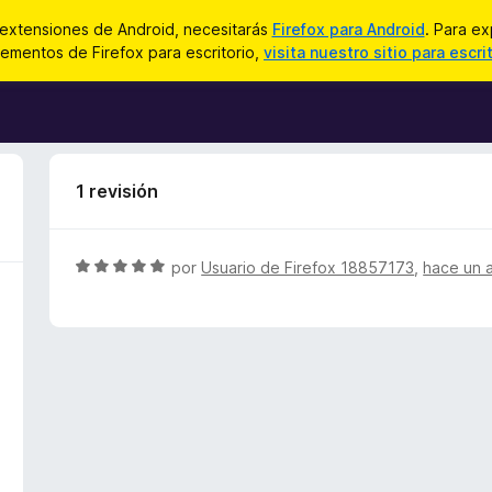
 extensiones de Android, necesitarás
Firefox para Android
. Para ex
ementos de Firefox para escritorio,
visita nuestro sitio para escri
1 revisión
S
por
Usuario de Firefox 18857173
,
hace un 
e
v
a
l
o
r
ó
c
o