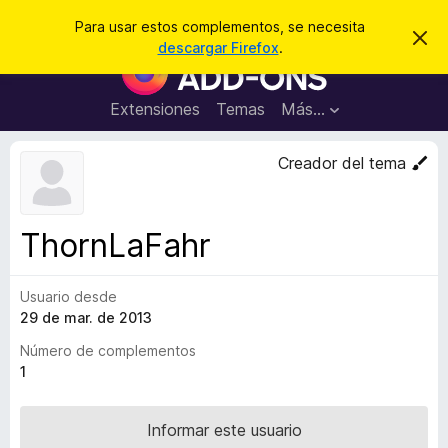
B
Iniciar sesión
Para usar estos complementos, se necesita
I
u
descargar Firefox
.
g
B
s
n
u
o
c
r
s
Extensiones
Temas
Más...
a
a
c
r
r
e
a
Creador del tema
s
d
t
e
o
a
r
v
ThornLaFahr
i
d
s
e
o
Usuario desde
c
29 de mar. de 2013
o
m
Número de complementos
p
1
l
e
Informar este usuario
m