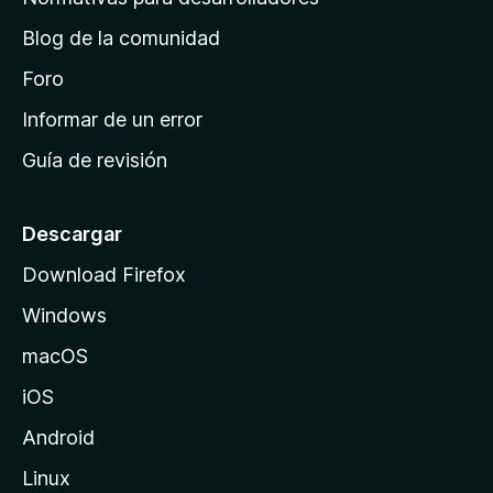
o
d
n
Blog de la comunidad
e
e
i
Foro
s
n
Informar de un error
i
Guía de revisión
c
i
o
Descargar
d
Download Firefox
e
Windows
M
o
macOS
z
iOS
i
l
Android
l
Linux