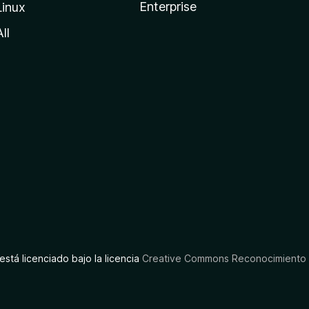
Enterprise
Linux
All
está licenciado bajo la licencia
Creative Commons Reconocimiento C