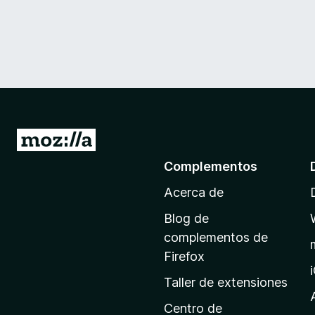
I
r
Complementos
a
Acerca de
l
a
Blog de
p
complementos de
á
Firefox
g
Taller de extensiones
i
n
Centro de