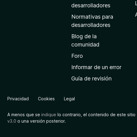
a
desarrolladores
d
Normativas para
e
desarrolladores
i
Blog de la
n
comunidad
i
c
Foro
i
Informar de un error
o
Guía de revisión
d
e
M
Privacidad
Cookies
Legal
o
z
A menos que se
indique
lo contrario, el contenido de este sitio 
i
v3.0
o una versión posterior.
l