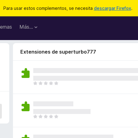
Para usar estos complementos, se necesita
descargar Firefox
.
emas
Más...
Extensiones de superturbo777
T
o
d
a
v
í
T
a
o
n
d
o
a