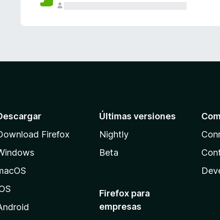
Descargar
Últimas versiones
Com
Download Firefox
Nightly
Con
Windows
Beta
Cont
macOS
Dev
iOS
Firefox para
empresas
Android