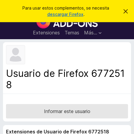
B
Iniciar sesión
Para usar estos complementos, se necesita
I
u
descargar Firefox
.
g
B
s
n
u
o
c
r
s
Extensiones
Temas
Más...
a
a
c
r
r
e
a
s
d
t
e
o
a
r
v
Usuario de Firefox 677251
i
d
s
8
e
o
c
o
m
p
Informar este usuario
l
e
Extensiones de Usuario de Firefox 6772518
m