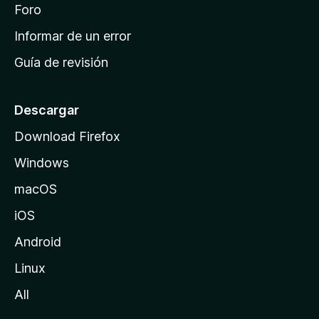
i
Foro
s
n
Informar de un error
i
Guía de revisión
c
i
o
Descargar
d
Download Firefox
e
Windows
M
o
macOS
z
iOS
i
l
Android
l
Linux
a
All