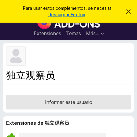
B
Iniciar sesión
Para usar estos complementos, se necesita
I
u
descargar Firefox
.
g
B
s
n
u
o
c
r
s
Extensiones
Temas
Más...
a
a
c
r
r
e
a
s
d
t
e
o
a
r
v
独立观察员
i
d
s
e
o
c
o
Informar este usuario
m
p
l
Extensiones de 独立观察员
e
m