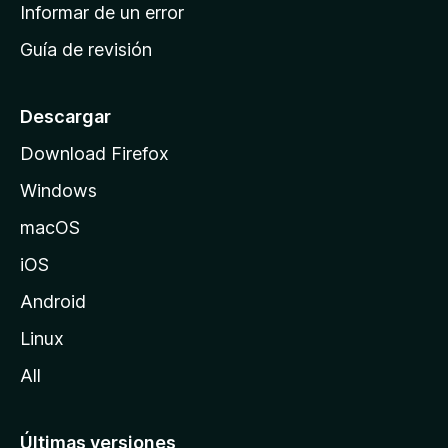
n
Informar de un error
i
Guía de revisión
c
i
o
Descargar
d
Download Firefox
e
Windows
M
o
macOS
z
iOS
i
l
Android
l
Linux
a
All
Últimas versiones