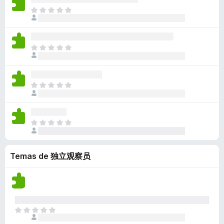
a
a
a
n
l
n
T
c
y
v
e
o
o
o
i
v
í
s
r
h
d
o
a
a
a
a
a
n
l
n
T
c
y
v
e
o
o
o
i
v
í
s
r
h
d
o
a
a
a
a
a
n
l
n
T
c
y
v
e
o
o
o
i
v
í
s
r
h
d
o
a
a
a
a
a
n
l
n
T
c
y
v
e
o
o
o
i
v
í
s
r
h
d
o
a
a
a
a
Temas de 独立观察员
a
n
l
n
c
y
v
e
o
o
i
v
í
s
r
h
o
a
a
a
a
n
l
n
c
y
e
o
o
i
T
v
s
r
h
o
o
a