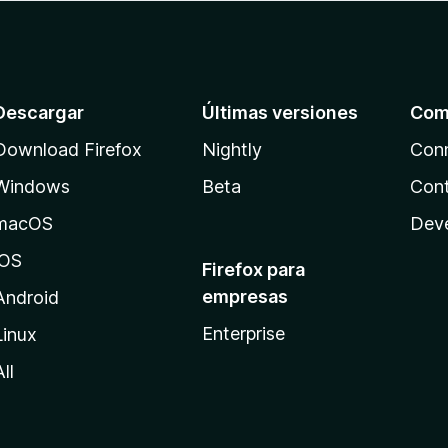
Descargar
Últimas versiones
Com
Download Firefox
Nightly
Con
Windows
Beta
Cont
macOS
Dev
iOS
Firefox para
empresas
Android
Enterprise
Linux
All