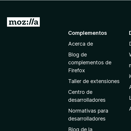
e
n
t
I
o
r
Complementos
s
a
p
Acerca de
l
a
a
r
Blog de
p
a
complementos de
F
á
Firefox
i
g
Taller de extensiones
r
i
e
n
Centro de
f
a
desarrolladores
o
d
x
Normativas para
e
desarrolladores
i
Blog de la