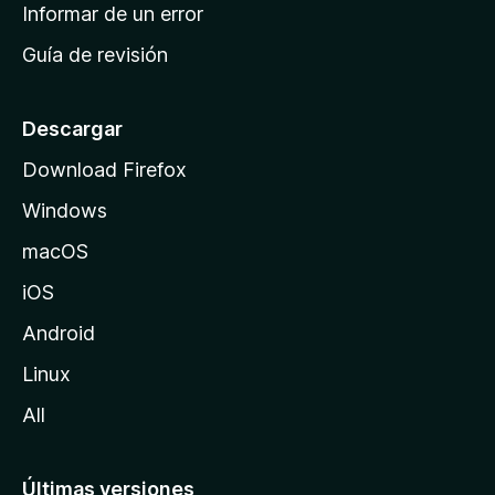
n
Informar de un error
i
Guía de revisión
c
i
o
Descargar
d
Download Firefox
e
Windows
M
o
macOS
z
iOS
i
l
Android
l
Linux
a
All
Últimas versiones