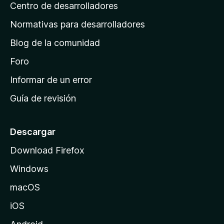
s
Centro de desarrolladores
n
c
i
a
Normativas para desarrolladores
o
d
n
Blog de la comunidad
e
e
i
Foro
s
n
Informar de un error
i
Guía de revisión
c
i
o
Descargar
d
Download Firefox
e
Windows
M
o
macOS
z
iOS
i
l