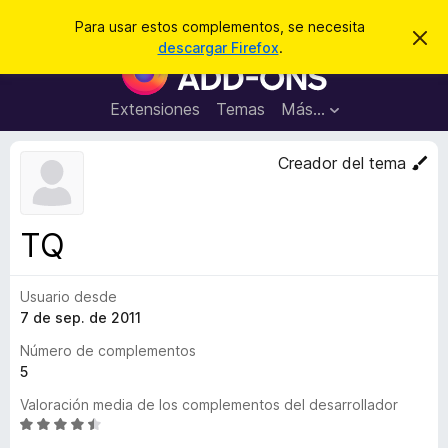
B
Iniciar sesión
Para usar estos complementos, se necesita
I
u
descargar Firefox
.
g
B
s
n
u
o
c
r
s
Extensiones
Temas
Más...
a
a
c
r
r
e
a
Creador del tema
s
d
t
e
o
a
r
v
TQ
i
d
s
e
o
Usuario desde
c
7 de sep. de 2011
o
m
Número de complementos
p
5
l
Valoración media de los complementos del desarrollador
e
S
m
e