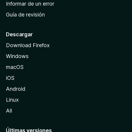
n
Informar de un error
i
Guía de revisión
c
i
o
Descargar
d
Download Firefox
e
Windows
M
o
macOS
z
iOS
i
l
Android
l
Linux
a
All
Últimas versiones