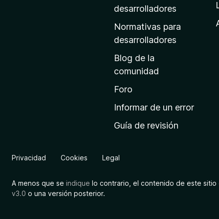
a
desarrolladores
d
Normativas para
e
desarrolladores
i
Blog de la
n
comunidad
i
c
Foro
i
Informar de un error
o
Guía de revisión
d
e
M
Privacidad
Cookies
Legal
o
z
A menos que se
indique
lo contrario, el contenido de este sitio 
i
v3.0
o una versión posterior.
l