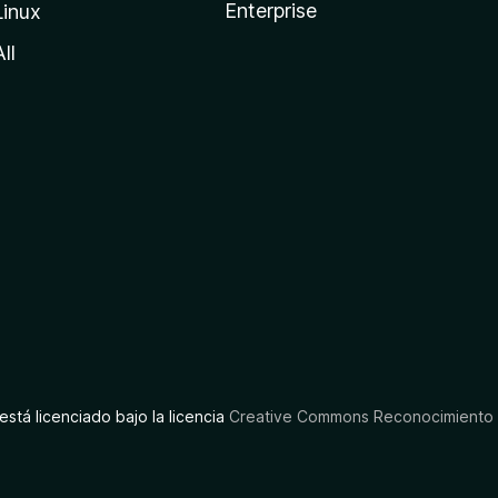
Enterprise
Linux
All
está licenciado bajo la licencia
Creative Commons Reconocimiento C