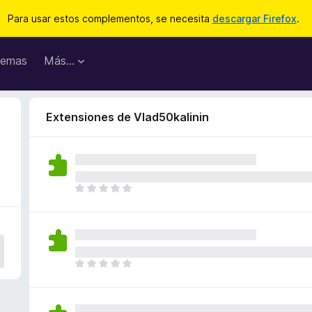
Para usar estos complementos, se necesita
descargar Firefox
.
emas
Más...
Extensiones de Vlad50kalinin
T
o
d
a
v
í
T
a
o
n
d
o
a