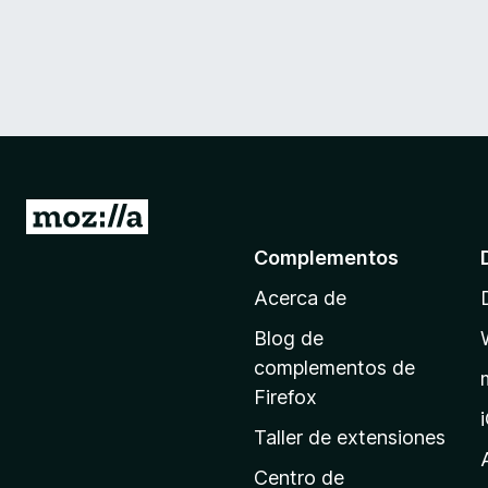
I
r
Complementos
a
Acerca de
l
a
Blog de
p
complementos de
á
Firefox
g
Taller de extensiones
i
n
Centro de