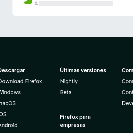
Descargar
Últimas versiones
Com
Download Firefox
Nightly
Con
Windows
Beta
Cont
macOS
Dev
iOS
Firefox para
empresas
Android