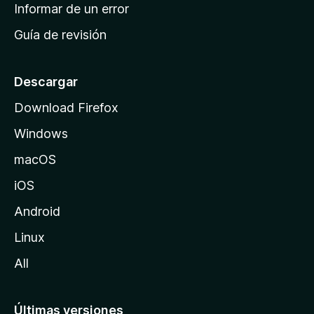
n
Informar de un error
i
Guía de revisión
c
i
o
Descargar
d
Download Firefox
e
Windows
M
o
macOS
z
iOS
i
l
Android
l
Linux
a
All
Últimas versiones