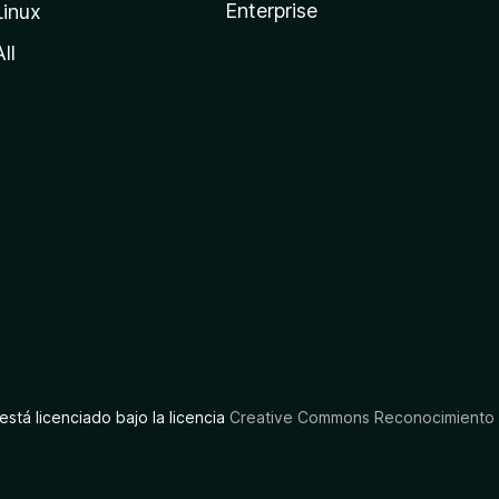
Enterprise
Linux
All
está licenciado bajo la licencia
Creative Commons Reconocimiento C