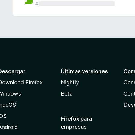
Descargar
Últimas versiones
Com
Download Firefox
Nightly
Con
Windows
Beta
Cont
macOS
Dev
iOS
Firefox para
empresas
Android