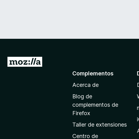
I
r
Complementos
a
Acerca de
l
a
Blog de
p
complementos de
á
Firefox
g
Taller de extensiones
i
n
Centro de