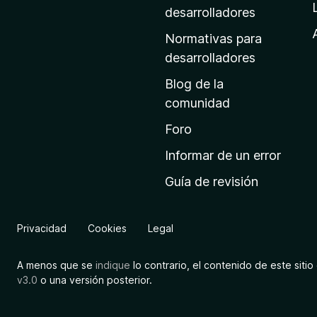
a
desarrolladores
d
Normativas para
e
desarrolladores
i
Blog de la
n
comunidad
i
c
Foro
i
Informar de un error
o
Guía de revisión
d
e
M
Privacidad
Cookies
Legal
o
z
A menos que se
indique
lo contrario, el contenido de este sitio 
i
v3.0
o una versión posterior.
l