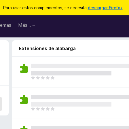
Para usar estos complementos, se necesita
descargar Firefox
.
emas
Más...
Extensiones de alabarga
T
o
d
a
v
í
T
a
o
n
d
o
a