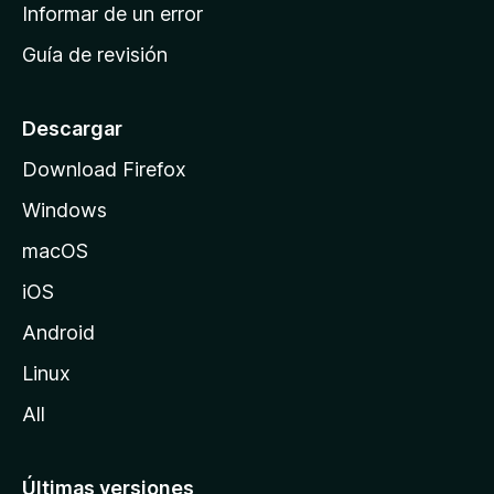
n
Informar de un error
i
Guía de revisión
c
i
o
Descargar
d
Download Firefox
e
Windows
M
o
macOS
z
iOS
i
l
Android
l
Linux
a
All
Últimas versiones