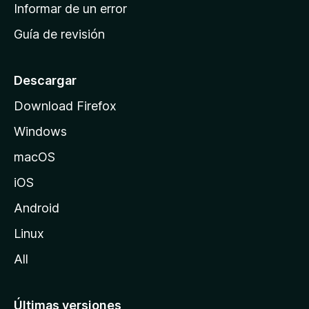
n
Informar de un error
i
Guía de revisión
c
i
o
Descargar
d
Download Firefox
e
Windows
M
o
macOS
z
iOS
i
l
Android
l
Linux
a
All
Últimas versiones