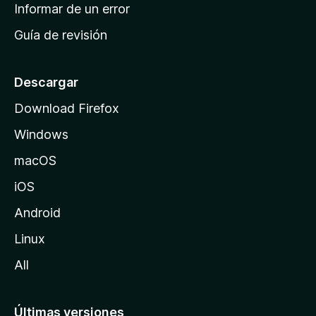
n
Informar de un error
i
Guía de revisión
c
i
o
Descargar
d
Download Firefox
e
Windows
M
o
macOS
z
iOS
i
l
Android
l
Linux
a
All
Últimas versiones