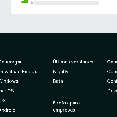
Descargar
Últimas versiones
Com
Download Firefox
Nightly
Con
Windows
Beta
Cont
macOS
Dev
iOS
Firefox para
empresas
Android