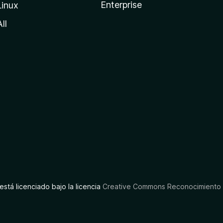
Enterprise
Linux
All
está licenciado bajo la licencia
Creative Commons Reconocimiento C