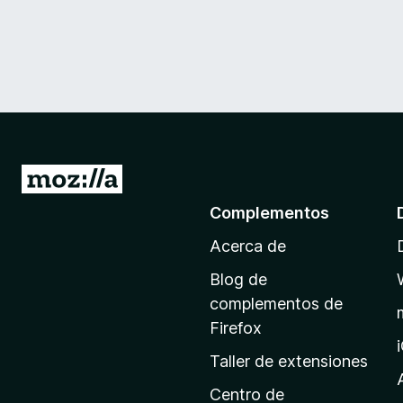
I
r
Complementos
a
Acerca de
l
a
Blog de
p
complementos de
á
Firefox
g
Taller de extensiones
i
n
Centro de