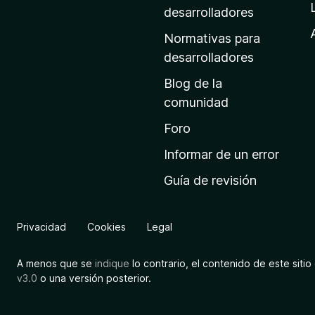
a
desarrolladores
d
Normativas para
e
desarrolladores
i
Blog de la
n
comunidad
i
c
Foro
i
Informar de un error
o
Guía de revisión
d
e
M
Privacidad
Cookies
Legal
o
z
A menos que se
indique
lo contrario, el contenido de este sitio 
i
v3.0
o una versión posterior.
l