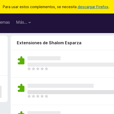
Para usar estos complementos, se necesita
descargar Firefox
.
emas
Más...
Extensiones de Shalom Esparza
T
o
d
a
v
í
T
a
o
n
d
o
a