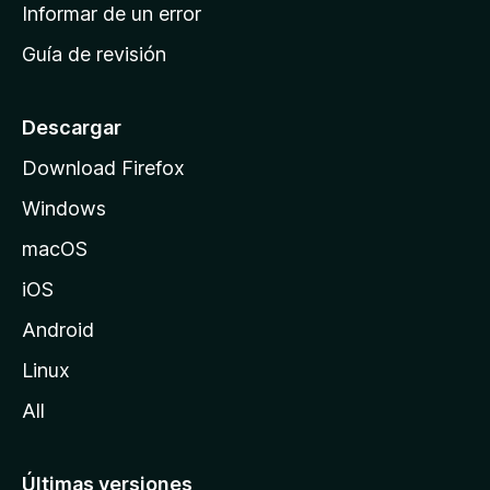
n
Informar de un error
i
Guía de revisión
c
i
o
Descargar
d
Download Firefox
e
Windows
M
o
macOS
z
iOS
i
l
Android
l
Linux
a
All
Últimas versiones