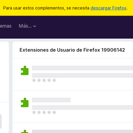
Para usar estos complementos, se necesita
descargar Firefox
.
emas
Más...
Extensiones de Usuario de Firefox 19906142
T
o
d
a
v
í
T
a
o
n
d
o
a