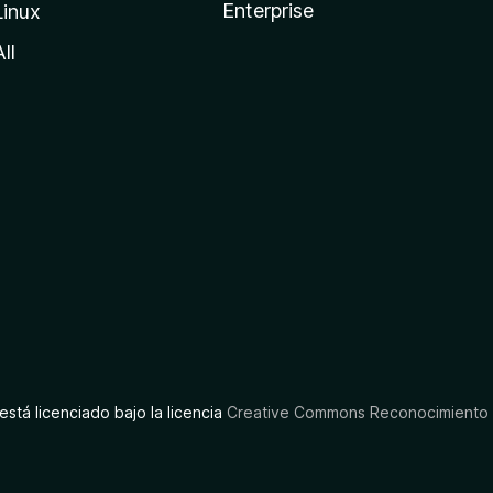
Enterprise
Linux
All
está licenciado bajo la licencia
Creative Commons Reconocimiento C