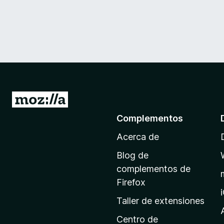
I
r
Complementos
a
Acerca de
l
a
Blog de
p
complementos de
á
Firefox
g
Taller de extensiones
i
n
Centro de