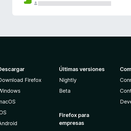
Descargar
Últimas versiones
Com
Download Firefox
Nightly
Con
Windows
Beta
Cont
macOS
Dev
iOS
Firefox para
empresas
Android