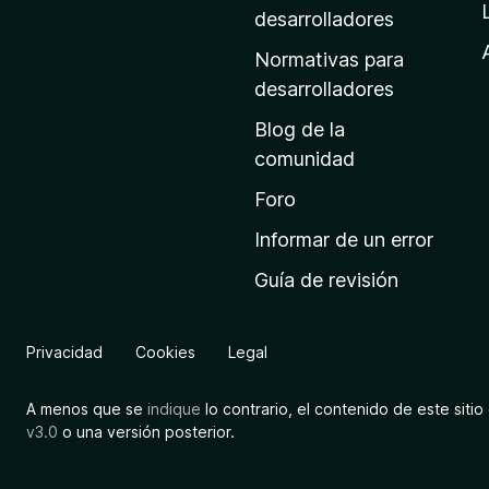
a
desarrolladores
d
Normativas para
e
desarrolladores
i
Blog de la
n
comunidad
i
c
Foro
i
Informar de un error
o
Guía de revisión
d
e
M
Privacidad
Cookies
Legal
o
z
A menos que se
indique
lo contrario, el contenido de este sitio 
i
v3.0
o una versión posterior.
l