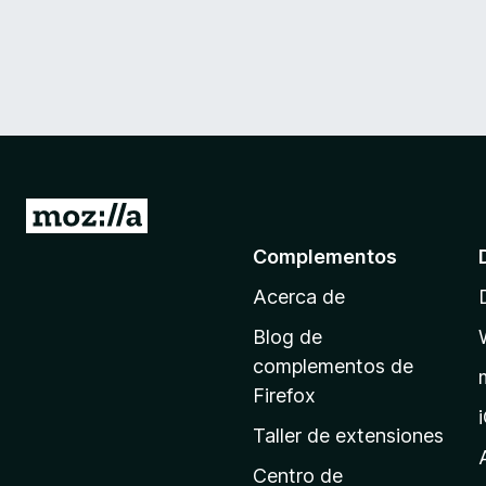
I
r
Complementos
a
Acerca de
l
a
Blog de
p
complementos de
á
Firefox
g
Taller de extensiones
i
n
Centro de