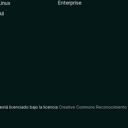
Enterprise
Linux
All
está licenciado bajo la licencia
Creative Commons Reconocimiento C