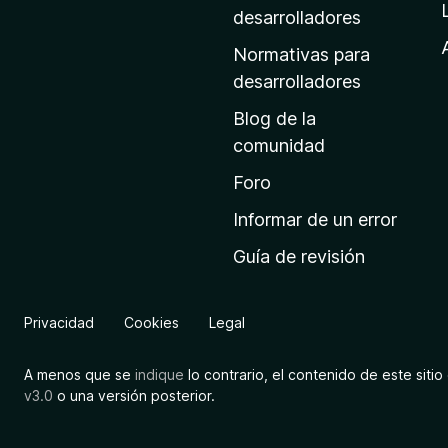
a
desarrolladores
d
Normativas para
e
desarrolladores
i
Blog de la
n
comunidad
i
c
Foro
i
Informar de un error
o
Guía de revisión
d
e
M
Privacidad
Cookies
Legal
o
z
A menos que se
indique
lo contrario, el contenido de este sitio 
i
v3.0
o una versión posterior.
l