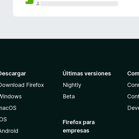
Descargar
Últimas versiones
Com
Download Firefox
Nightly
Con
Windows
Beta
Cont
macOS
Dev
iOS
Firefox para
empresas
Android