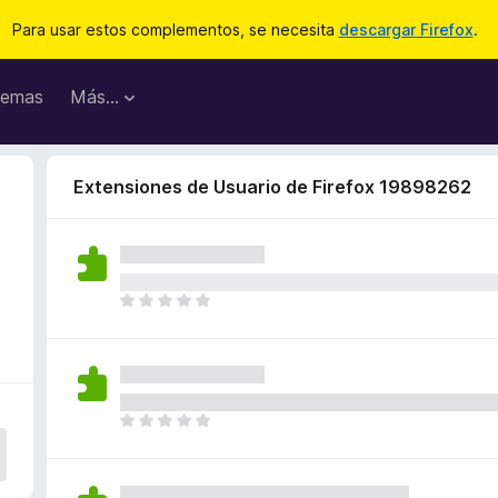
Para usar estos complementos, se necesita
descargar Firefox
.
emas
Más...
Extensiones de Usuario de Firefox 19898262
T
o
d
a
v
í
T
a
o
n
d
o
a