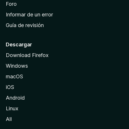
i
Foro
s
n
Informar de un error
i
Guía de revisión
c
i
o
Descargar
d
Download Firefox
e
Windows
M
o
macOS
z
iOS
i
l
Android
l
Linux
a
All