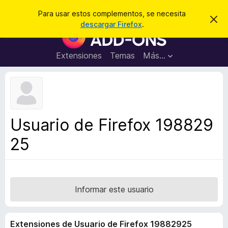
B
Iniciar sesión
Para usar estos complementos, se necesita
I
u
descargar Firefox
.
g
B
s
n
u
o
c
r
s
Extensiones
Temas
Más...
a
a
c
r
r
e
a
s
d
t
e
o
a
r
v
Usuario de Firefox 198829
i
d
s
25
e
o
c
o
m
p
Informar este usuario
l
e
Extensiones de Usuario de Firefox 19882925
m