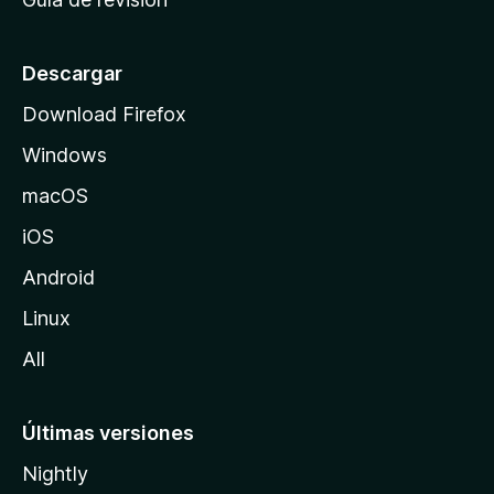
c
i
o
Descargar
d
Download Firefox
e
Windows
M
o
macOS
z
iOS
i
l
Android
l
Linux
a
All
Últimas versiones
Nightly