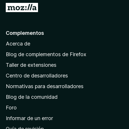
e
I
n
r
t
a
o
l
Complementos
s
a
p
Acerca de
p
a
á
r
Blog de complementos de Firefox
a
g
Taller de extensiones
F
i
i
Centro de desarrolladores
n
r
a
Normativas para desarrolladores
e
d
f
Blog de la comunidad
e
o
i
Foro
x
n
Informar de un error
i
Guía de revisión