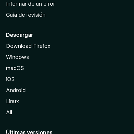
n
Informar de un error
i
Guía de revisión
c
i
o
Descargar
d
Download Firefox
e
Windows
M
o
macOS
z
iOS
i
l
Android
l
Linux
a
All
Últimas versiones