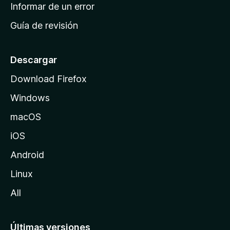
n
Informar de un error
i
Guía de revisión
c
i
o
Descargar
d
Download Firefox
e
Windows
M
o
macOS
z
iOS
i
l
Android
l
Linux
a
All
Últimas versiones