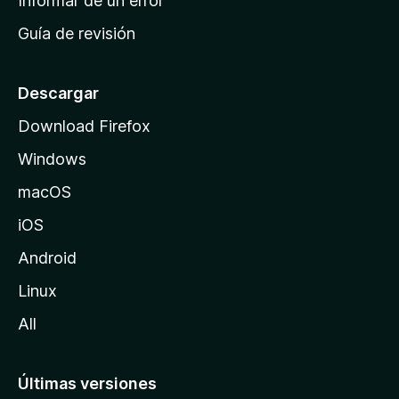
Informar de un error
i
Guía de revisión
c
i
o
Descargar
d
Download Firefox
e
Windows
M
o
macOS
z
iOS
i
l
Android
l
Linux
a
All
Últimas versiones