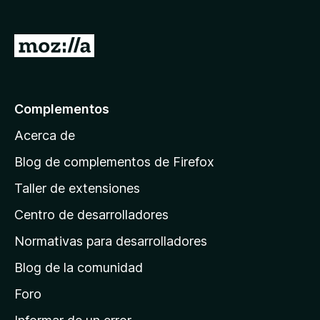
e
n
I
t
r
o
a
s
p
l
Complementos
a
a
r
Acerca de
p
a
á
Blog de complementos de Firefox
F
g
i
Taller de extensiones
i
r
Centro de desarrolladores
n
e
a
f
Normativas para desarrolladores
o
d
Blog de la comunidad
x
e
i
Foro
n