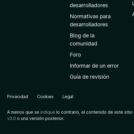
a
desarrolladores
d
Normativas para
e
desarrolladores
i
Blog de la
n
comunidad
i
c
Foro
i
Informar de un error
o
Guía de revisión
d
e
M
Privacidad
Cookies
Legal
o
z
A menos que se
indique
lo contrario, el contenido de este sitio 
i
v3.0
o una versión posterior.
l