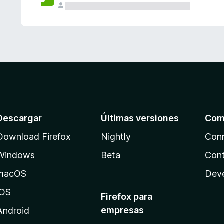
Descargar
Últimas versiones
Com
Download Firefox
Nightly
Con
Windows
Beta
Cont
macOS
Dev
iOS
Firefox para
empresas
Android