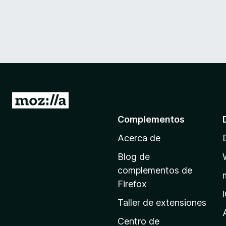
I
r
Complementos
a
Acerca de
l
a
Blog de
p
complementos de
á
Firefox
g
Taller de extensiones
i
n
Centro de