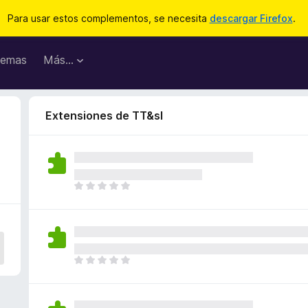
Para usar estos complementos, se necesita
descargar Firefox
.
emas
Más...
Extensiones de TT&sl
T
o
d
a
v
í
T
a
o
n
d
o
a