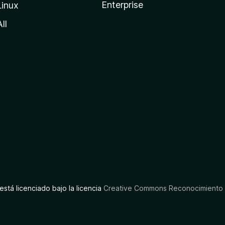
Enterprise
Linux
All
está licenciado bajo la licencia
Creative Commons Reconocimiento C