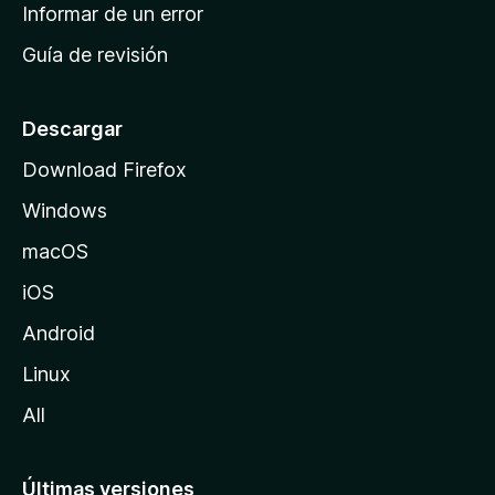
n
Informar de un error
i
Guía de revisión
c
i
o
Descargar
d
Download Firefox
e
Windows
M
o
macOS
z
iOS
i
l
Android
l
Linux
a
All
Últimas versiones