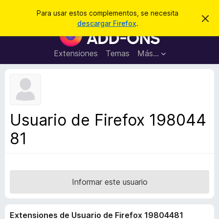
B
Iniciar sesión
Para usar estos complementos, se necesita
I
u
descargar Firefox
.
g
B
s
n
u
o
c
r
s
Extensiones
Temas
Más...
a
a
c
r
r
e
a
s
d
t
e
o
a
r
v
Usuario de Firefox 198044
i
d
s
81
e
o
c
o
m
p
Informar este usuario
l
e
Extensiones de Usuario de Firefox 19804481
m