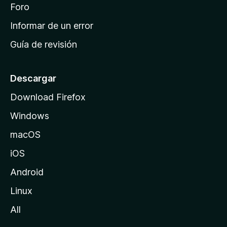
i
Foro
s
n
Informar de un error
i
Guía de revisión
c
i
o
Descargar
d
Download Firefox
e
Windows
M
o
macOS
z
iOS
i
l
Android
l
Linux
a
All