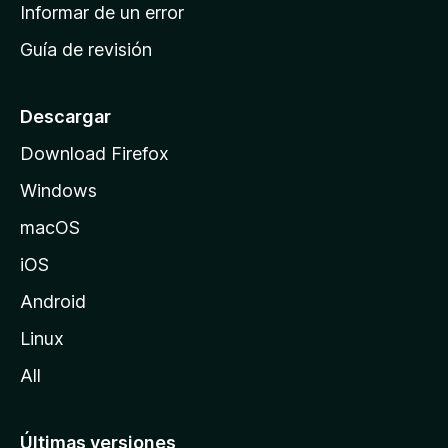
n
Informar de un error
i
Guía de revisión
c
i
o
Descargar
d
Download Firefox
e
Windows
M
o
macOS
z
iOS
i
l
Android
l
Linux
a
All
Últimas versiones