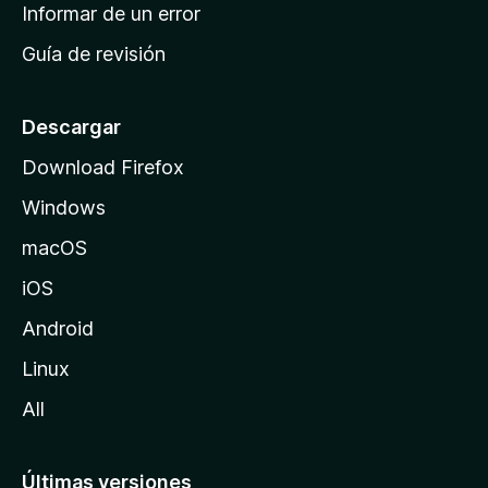
n
Informar de un error
i
Guía de revisión
c
i
o
Descargar
d
Download Firefox
e
Windows
M
o
macOS
z
iOS
i
l
Android
l
Linux
a
All
Últimas versiones