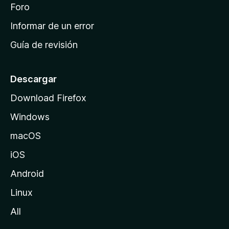
i
Foro
s
n
Informar de un error
i
Guía de revisión
c
i
o
Descargar
d
Download Firefox
e
Windows
M
o
macOS
z
iOS
i
l
Android
l
Linux
a
All