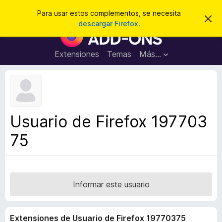
B
Iniciar sesión
Para usar estos complementos, se necesita
I
u
descargar Firefox
.
g
B
s
n
u
o
c
r
s
Extensiones
Temas
Más...
a
a
c
r
r
e
a
s
d
t
e
o
a
r
v
Usuario de Firefox 197703
i
d
s
75
e
o
c
o
m
p
Informar este usuario
l
e
Extensiones de Usuario de Firefox 19770375
m