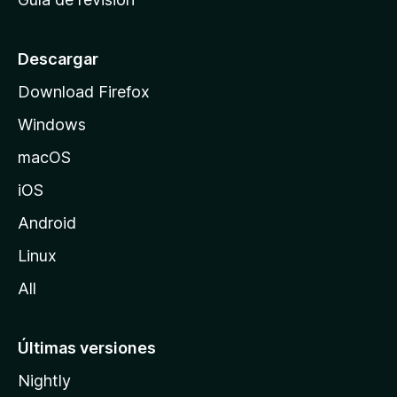
c
i
o
Descargar
d
Download Firefox
e
Windows
M
o
macOS
z
iOS
i
l
Android
l
Linux
a
All
Últimas versiones
Nightly