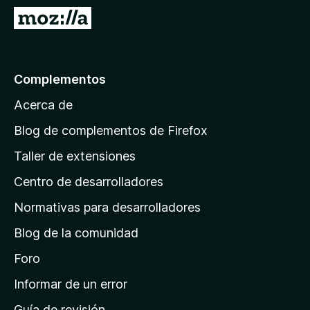
e
I
n
r
t
a
o
l
Complementos
s
a
p
Acerca de
p
a
á
r
Blog de complementos de Firefox
a
g
Taller de extensiones
F
i
i
Centro de desarrolladores
n
r
a
Normativas para desarrolladores
e
d
f
Blog de la comunidad
e
o
i
Foro
x
n
Informar de un error
i
Guía de revisión