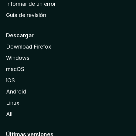
n
Informar de un error
i
Guía de revisión
c
i
o
Descargar
d
Download Firefox
e
Windows
M
o
macOS
z
iOS
i
l
Android
l
Linux
a
All
Últimas versiones