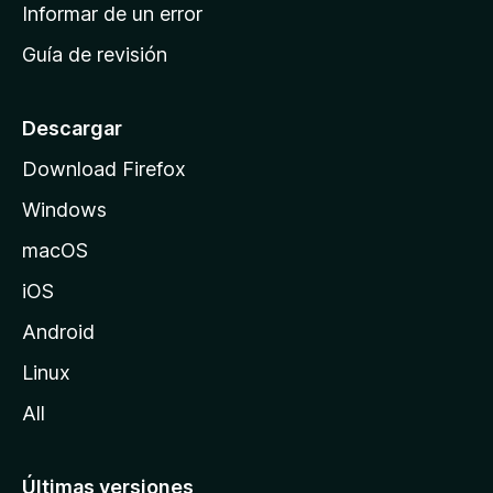
n
Informar de un error
i
Guía de revisión
c
i
o
Descargar
d
Download Firefox
e
Windows
M
o
macOS
z
iOS
i
l
Android
l
Linux
a
All
Últimas versiones