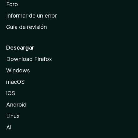
i
Foro
s
n
Informar de un error
i
Guía de revisión
c
i
o
Descargar
d
Download Firefox
e
Windows
M
o
macOS
z
iOS
i
l
Android
l
Linux
a
All