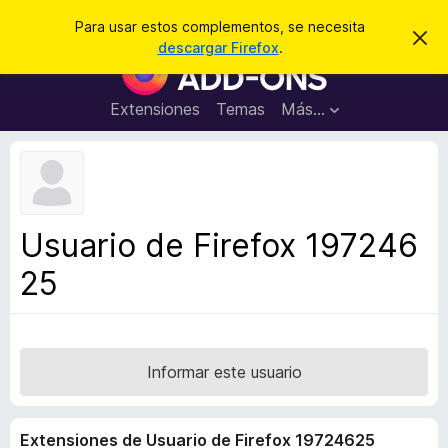
B
Iniciar sesión
Para usar estos complementos, se necesita
I
u
descargar Firefox
.
g
B
s
n
u
o
c
r
s
Extensiones
Temas
Más...
a
a
c
r
r
e
a
s
d
t
e
o
a
r
v
Usuario de Firefox 197246
i
d
s
25
e
o
c
o
m
p
Informar este usuario
l
e
Extensiones de Usuario de Firefox 19724625
m