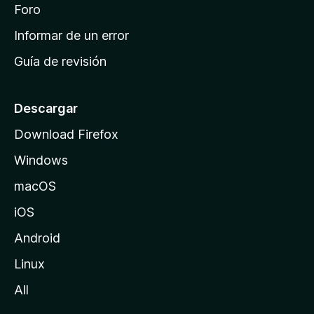
i
Foro
s
n
Informar de un error
i
Guía de revisión
c
i
o
Descargar
d
Download Firefox
e
Windows
M
o
macOS
z
iOS
i
l
Android
l
Linux
a
All