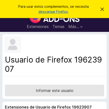
B
Iniciar sesión
Para usar estos complementos, se necesita
I
u
descargar Firefox
.
g
B
s
n
u
o
c
r
s
Extensiones
Temas
Más...
a
a
c
r
r
e
a
s
d
t
e
o
a
r
v
Usuario de Firefox 196239
i
d
s
07
e
o
c
o
m
p
Informar este usuario
l
e
Extensiones de Usuario de Firefox 19623907
m