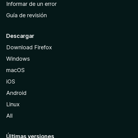
n
Informar de un error
i
Guía de revisión
c
i
o
Descargar
d
Download Firefox
e
Windows
M
o
macOS
z
iOS
i
l
Android
l
Linux
a
All
Últimas versiones