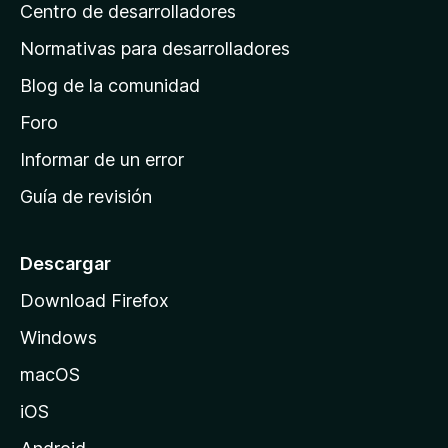
s
Centro de desarrolladores
n
c
i
a
Normativas para desarrolladores
o
d
n
Blog de la comunidad
e
e
i
Foro
s
n
Informar de un error
i
Guía de revisión
c
i
o
Descargar
d
Download Firefox
e
Windows
M
o
macOS
z
iOS
i
l