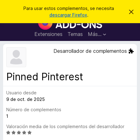
B
Iniciar sesión
Para usar estos complementos, se necesita
I
u
descargar Firefox
.
g
B
s
n
u
o
c
r
s
Extensiones
Temas
Más...
a
a
c
r
r
e
a
Desarrollador de complementos
s
d
t
e
o
a
r
v
Pinned Pinterest
i
d
s
e
o
Usuario desde
c
9 de oct. de 2025
o
m
Número de complementos
p
1
l
Valoración media de los complementos del desarrollador
e
S
m
e