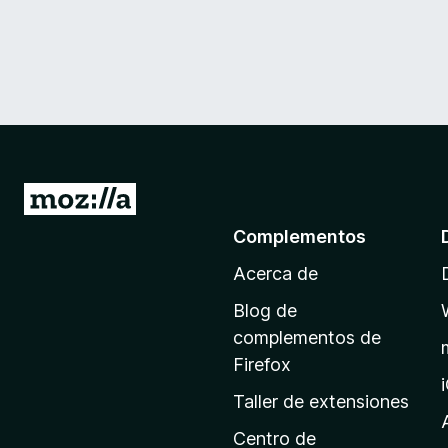
I
r
Complementos
a
Acerca de
l
a
Blog de
p
complementos de
á
Firefox
g
Taller de extensiones
i
n
Centro de