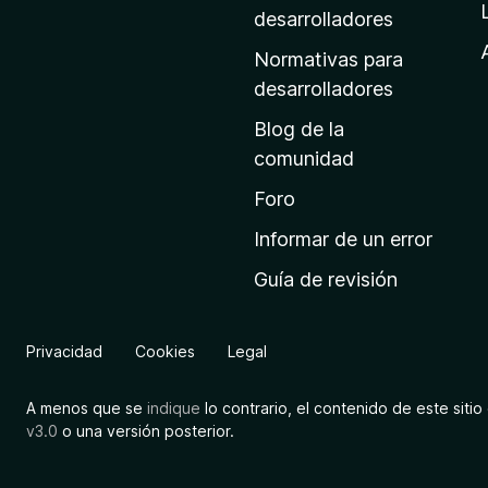
a
desarrolladores
d
Normativas para
e
desarrolladores
i
Blog de la
n
comunidad
i
c
Foro
i
Informar de un error
o
Guía de revisión
d
e
M
Privacidad
Cookies
Legal
o
z
A menos que se
indique
lo contrario, el contenido de este sitio 
i
v3.0
o una versión posterior.
l