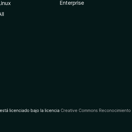
Enterprise
Linux
All
está licenciado bajo la licencia
Creative Commons Reconocimiento C