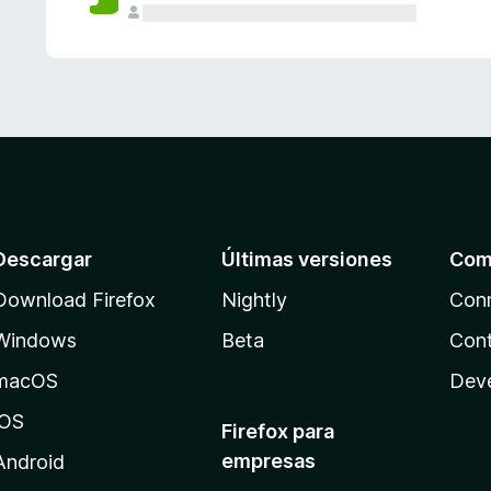
Descargar
Últimas versiones
Com
Download Firefox
Nightly
Con
Windows
Beta
Cont
macOS
Dev
iOS
Firefox para
empresas
Android