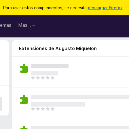
Para usar estos complementos, se necesita
descargar Firefox
.
emas
Más...
Extensiones de Augusto Miquelon
T
o
d
a
v
í
T
a
o
n
d
o
a