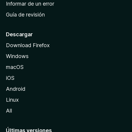
n
Informar de un error
i
Guía de revisión
c
i
o
Descargar
d
Download Firefox
e
Windows
M
o
macOS
z
iOS
i
l
Android
l
Linux
a
All
Últimas versiones