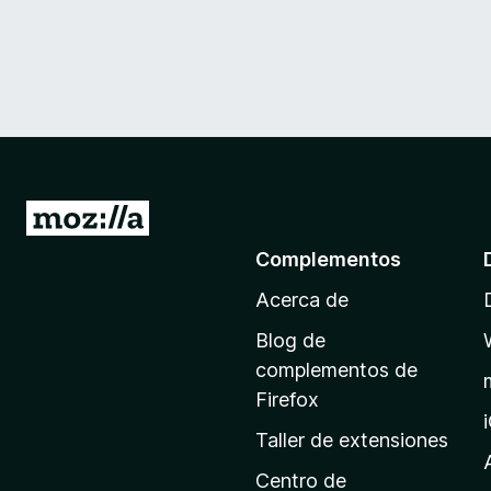
I
r
Complementos
a
Acerca de
l
a
Blog de
p
complementos de
á
Firefox
g
Taller de extensiones
i
n
Centro de