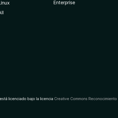
Enterprise
Linux
All
está licenciado bajo la licencia
Creative Commons Reconocimiento C