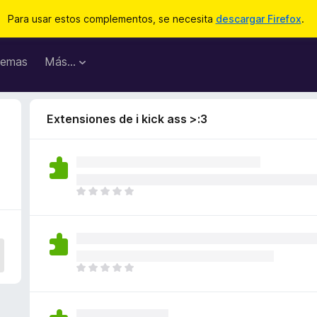
Para usar estos complementos, se necesita
descargar Firefox
.
emas
Más...
Extensiones de i kick ass >:3
T
o
d
a
v
í
T
a
o
n
d
o
a