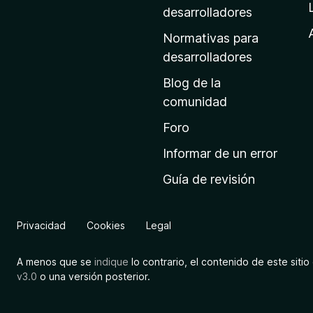
a
desarrolladores
d
Normativas para
e
desarrolladores
i
Blog de la
n
comunidad
i
c
Foro
i
Informar de un error
o
Guía de revisión
d
e
M
Privacidad
Cookies
Legal
o
z
A menos que se
indique
lo contrario, el contenido de este sitio 
i
v3.0
o una versión posterior.
l