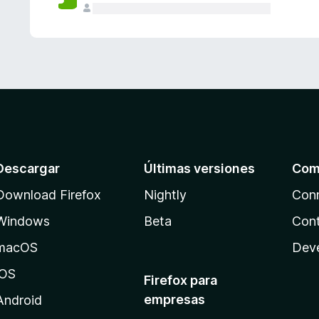
Descargar
Últimas versiones
Com
Download Firefox
Nightly
Con
Windows
Beta
Cont
macOS
Dev
iOS
Firefox para
empresas
Android