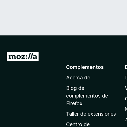
I
r
Complementos
a
Acerca de
l
a
Blog de
p
complementos de
á
Firefox
g
Taller de extensiones
i
n
Centro de