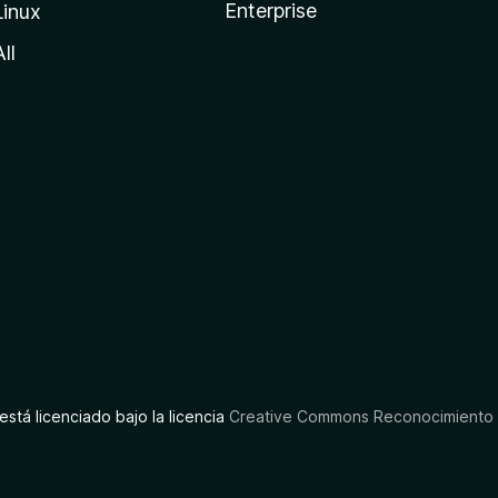
Enterprise
Linux
All
está licenciado bajo la licencia
Creative Commons Reconocimiento C