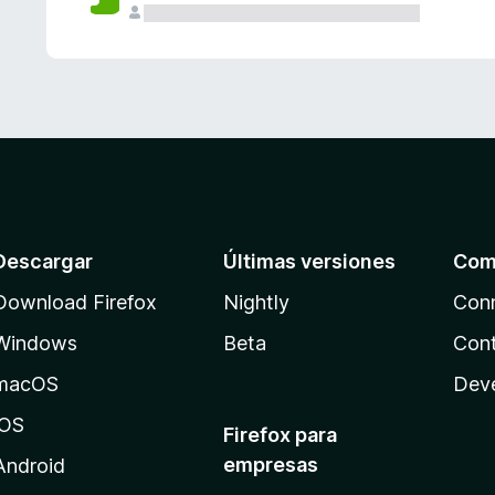
Descargar
Últimas versiones
Com
Download Firefox
Nightly
Con
Windows
Beta
Cont
macOS
Dev
iOS
Firefox para
empresas
Android