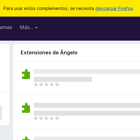
Para usar estos complementos, se necesita
descargar Firefox
.
emas
Más...
Extensiones de Ângelo
T
o
d
a
v
í
T
a
o
n
d
o
a