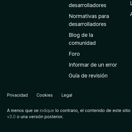
a
desarrolladores
d
Normativas para
e
desarrolladores
i
Blog de la
n
comunidad
i
c
Foro
i
Informar de un error
o
Guía de revisión
d
e
M
Privacidad
Cookies
Legal
o
z
A menos que se
indique
lo contrario, el contenido de este sitio 
i
v3.0
o una versión posterior.
l