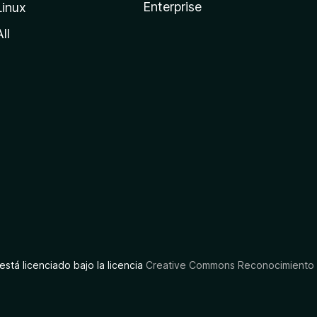
Enterprise
Linux
All
está licenciado bajo la licencia
Creative Commons Reconocimiento C