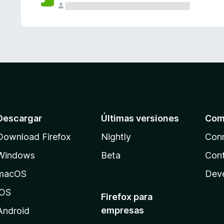
Descargar
Últimas versiones
Com
Download Firefox
Nightly
Con
Windows
Beta
Cont
macOS
Dev
iOS
Firefox para
empresas
Android