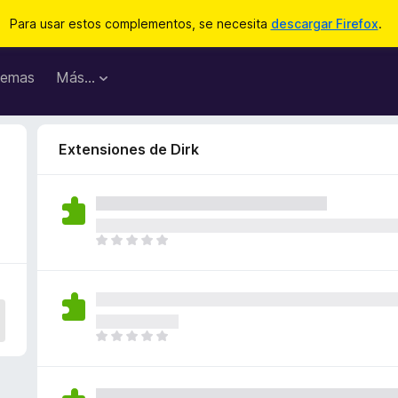
Para usar estos complementos, se necesita
descargar Firefox
.
emas
Más...
Extensiones de Dirk
T
o
d
a
v
í
T
a
o
n
d
o
a