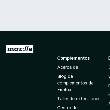
I
r
Complementos
a
Acerca de
l
a
Blog de
p
complementos de
á
Firefox
g
Taller de extensiones
i
n
Centro de