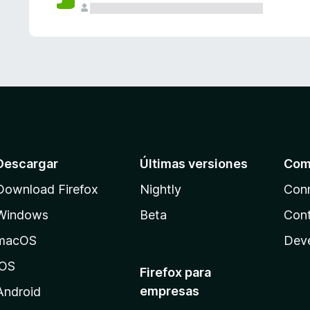
Descargar
Últimas versiones
Com
Download Firefox
Nightly
Con
Windows
Beta
Cont
macOS
Dev
iOS
Firefox para
empresas
Android