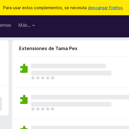
Para usar estos complementos, se necesita
descargar Firefox
.
emas
Más...
Extensiones de Tama Pex
T
o
d
a
v
í
T
a
o
n
d
o
a