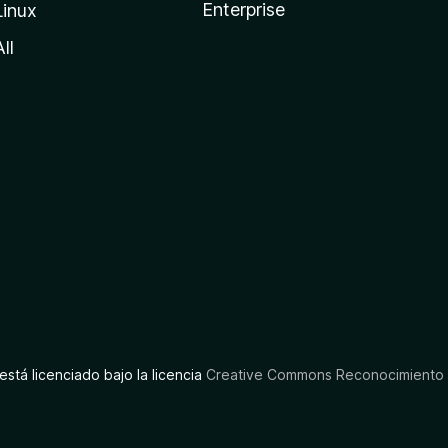
Enterprise
Linux
All
está licenciado bajo la licencia
Creative Commons Reconocimiento C