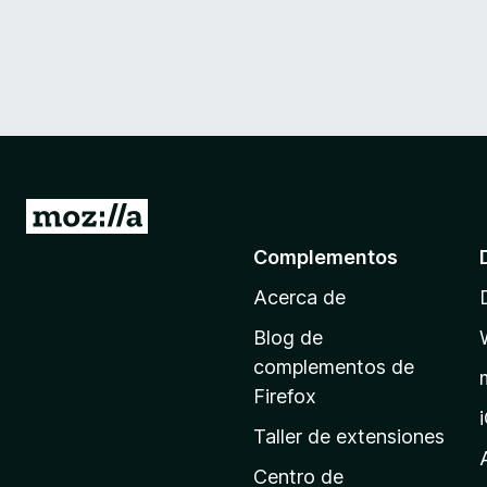
I
r
Complementos
a
Acerca de
l
a
Blog de
p
complementos de
á
Firefox
g
Taller de extensiones
i
n
Centro de