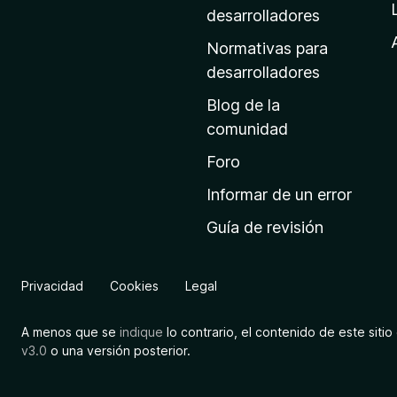
a
desarrolladores
d
Normativas para
e
desarrolladores
i
Blog de la
n
comunidad
i
c
Foro
i
Informar de un error
o
Guía de revisión
d
e
M
Privacidad
Cookies
Legal
o
z
A menos que se
indique
lo contrario, el contenido de este sitio 
i
v3.0
o una versión posterior.
l