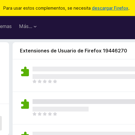
Para usar estos complementos, se necesita
descargar Firefox
.
emas
Más...
Extensiones de Usuario de Firefox 19446270
T
o
d
a
v
í
T
a
o
n
d
o
a