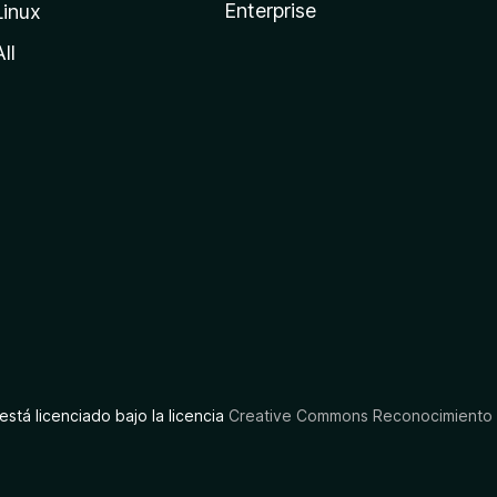
Enterprise
Linux
All
está licenciado bajo la licencia
Creative Commons Reconocimiento C