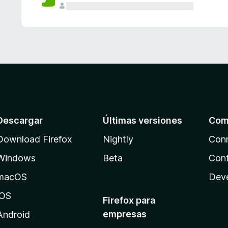
Descargar
Últimas versiones
Com
Download Firefox
Nightly
Con
Windows
Beta
Cont
macOS
Dev
iOS
Firefox para
empresas
Android