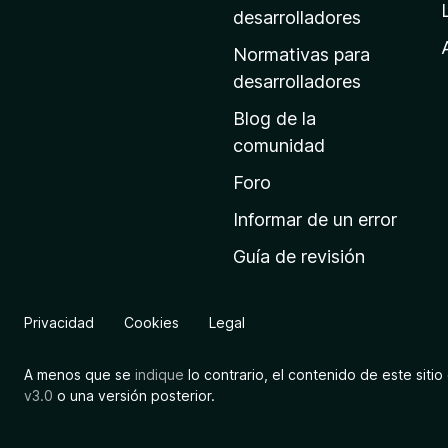
a
desarrolladores
d
Normativas para
e
desarrolladores
i
Blog de la
n
comunidad
i
c
Foro
i
Informar de un error
o
Guía de revisión
d
e
M
Privacidad
Cookies
Legal
o
z
A menos que se
indique
lo contrario, el contenido de este sitio 
i
v3.0
o una versión posterior.
l