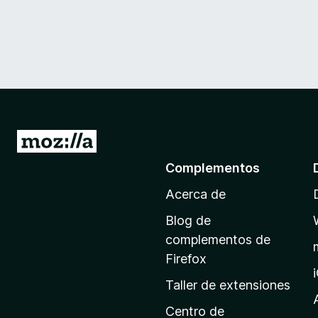
I
r
Complementos
a
Acerca de
l
a
Blog de
p
complementos de
á
Firefox
g
Taller de extensiones
i
n
Centro de