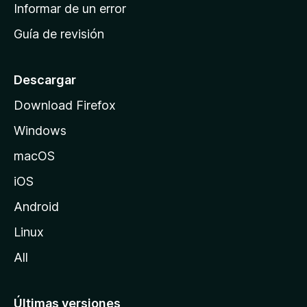
n
Informar de un error
i
Guía de revisión
c
i
o
Descargar
d
Download Firefox
e
Windows
M
o
macOS
z
iOS
i
l
Android
l
Linux
a
All
Últimas versiones