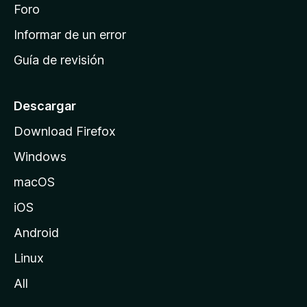
i
Foro
s
n
Informar de un error
i
Guía de revisión
c
i
o
Descargar
d
Download Firefox
e
Windows
M
o
macOS
z
iOS
i
l
Android
l
Linux
a
All