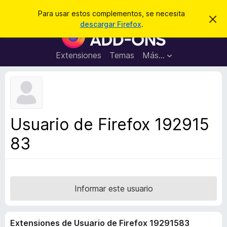
B
Iniciar sesión
Para usar estos complementos, se necesita
I
u
descargar Firefox
.
g
B
s
n
u
o
c
r
s
Extensiones
Temas
Más...
a
a
c
r
r
e
a
s
d
t
e
o
a
r
v
Usuario de Firefox 192915
i
d
s
83
e
o
c
o
m
p
Informar este usuario
l
e
Extensiones de Usuario de Firefox 19291583
m