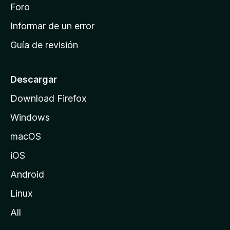
i
Foro
s
n
Informar de un error
i
Guía de revisión
c
i
o
Descargar
d
Download Firefox
e
Windows
M
o
macOS
z
iOS
i
l
Android
l
Linux
a
All