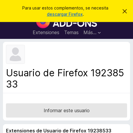
B
Iniciar sesión
Para usar estos complementos, se necesita
I
u
descargar Firefox
.
g
B
s
n
u
o
c
r
s
Extensiones
Temas
Más...
a
a
c
r
r
e
a
s
d
t
e
o
a
r
v
Usuario de Firefox 192385
i
d
s
33
e
o
c
o
m
p
Informar este usuario
l
e
Extensiones de Usuario de Firefox 19238533
m