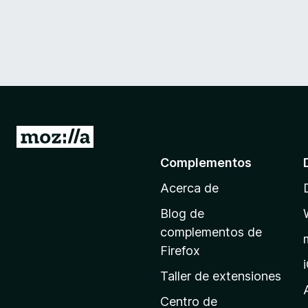
I
r
Complementos
a
Acerca de
l
a
Blog de
p
complementos de
á
Firefox
g
Taller de extensiones
i
n
Centro de