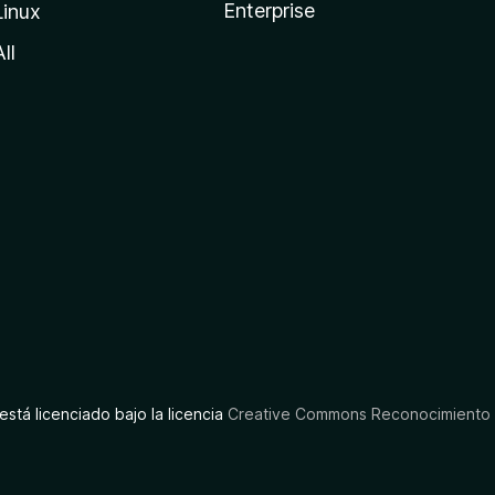
Enterprise
Linux
All
está licenciado bajo la licencia
Creative Commons Reconocimiento C