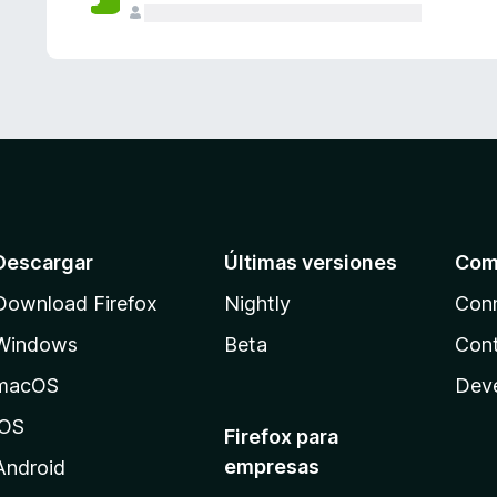
Descargar
Últimas versiones
Com
Download Firefox
Nightly
Con
Windows
Beta
Cont
macOS
Dev
iOS
Firefox para
empresas
Android