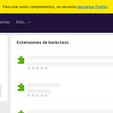
Para usar estos complementos, se necesita
descargar Firefox
.
emas
Más...
Extensiones de berkctezc
T
o
d
a
v
í
T
a
o
n
d
o
a