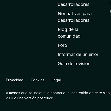
a
desarrolladores
d
Normativas para
e
desarrolladores
i
Blog de la
n
comunidad
i
c
Foro
i
Informar de un error
o
Guía de revisión
d
e
M
Privacidad
Cookies
Legal
o
z
A menos que se
indique
lo contrario, el contenido de este sitio 
i
v3.0
o una versión posterior.
l